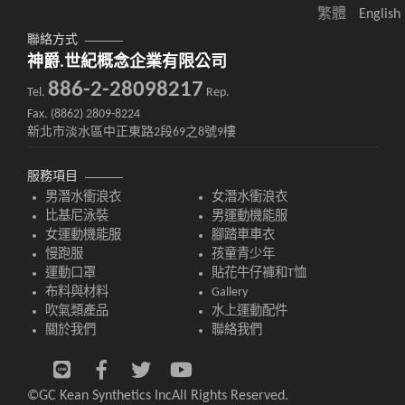
繁體
English
聯絡方式
神爵.世紀概念企業有限公司
886-2-28098217
Tel.
Rep.
Fax. (8862) 2809-8224
新北市淡水區中正東路2段69之8號9樓
服務項目
男潛水衝浪衣
女潛水衝浪衣
比基尼泳裝
男運動機能服
女運動機能服
腳踏車車衣
慢跑服
孩童青少年
運動口罩
貼花牛仔褲和T恤
布料與材料
Gallery
吹氣類產品
水上運動配件
關於我們
聯絡我們
©GC Kean Synthetics Inc
All Rights Reserved.