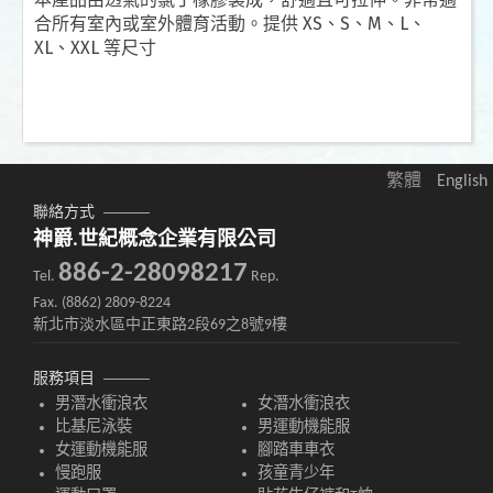
合所有室內或室外體育活動。提供 XS、S、M、L、
XL、XXL 等尺寸
繁體
English
聯絡方式
神爵.世紀概念企業有限公司
886-2-28098217
Tel.
Rep.
Fax. (8862) 2809-8224
新北市淡水區中正東路2段69之8號9樓
服務項目
男潛水衝浪衣
女潛水衝浪衣
比基尼泳裝
男運動機能服
女運動機能服
腳踏車車衣
慢跑服
孩童青少年